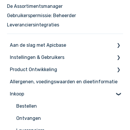
De Assortimentsmanager
Gebruikerspermissie: Beheerder
Leveranciersintegraties
Aan de slag met Apicbase
Instellingen & Gebruikers
De basis
Product Ontwikkeling
Apicbase instellen
Instellingen
Allergenen, voedingswaarden en dieetinformatie
Support
Gebruikers beheer
Ingrediënten
Inkoop
Recepten
Menu's
Bestellen
Gevorderde Productontwikkeling
Ontvangen