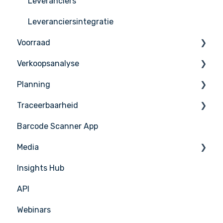
Leveranciers
Leveranciersintegratie
Voorraad
Verkoopsanalyse
Inventaris tellen
Planning
Voorraad Beheer
Verkoop Beheer
Traceerbaarheid
PoS Integraties
Taken & HACCP
Barcode Scanner App
Productieplan
Nicelabel
Media
Insights Hub
Media Management
API
APIC Studio
Webinars