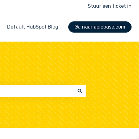
Stuur een ticket in
Default HubSpot Blog
Ga naar apicbase.com