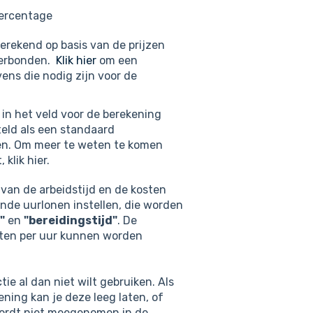
percentage
rekend op basis van de prijzen
 verbonden.
Klik hier
om een
ens die nodig zijn voor de
in het veld voor de berekening
eld als een standaard
gen. Om meer te weten te komen
klik hier.
van de arbeidstijd en de kosten
lende uurlonen instellen, die worden
"
en
"bereidingstijd"
. De
osten per uur kunnen worden
tie al dan niet wilt gebruiken. Als
ening kan je deze leeg laten, of
wordt niet meegenomen in de