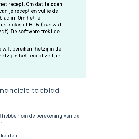
het recept. Om dat te doen,
an je recept en vul je de
blad in. Om het je
rijs inclusief BTW (dus wat
agt). De software trekt de
e wilt bereiken, hetzij in de
etzij in het recept zelf, in
inanciële tabblad
d hebben om de berekening van de
n:
ediënten