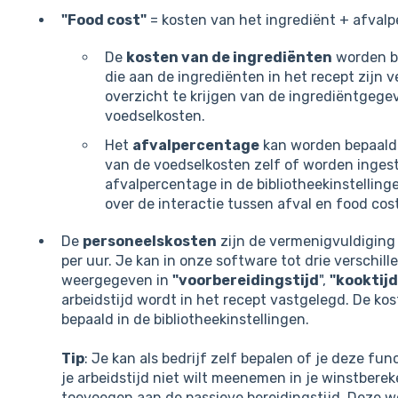
"Food cost"
= kosten van het ingrediënt + afval
De
kosten van de ingrediënten
worden be
die aan de ingrediënten in het recept zijn
overzicht te krijgen van de ingrediëntgegev
voedselkosten.
Het
afvalpercentage
kan worden bepaald 
van de voedselkosten zelf of worden ingest
afvalpercentage in de bibliotheekinstellin
over de interactie tussen afval en food cost, 
De
personeelskosten
zijn de vermenigvuldiging 
per uur. Je kan in onze software tot drie verschil
weergegeven in
"voorbereidingstijd
",
"kooktijd
arbeidstijd wordt in het recept vastgelegd. De k
bepaald in de bibliotheekinstellingen.
Tip
: Je kan als bedrijf zelf bepalen of je deze func
je arbeidstijd niet wilt meenemen in je winstberek
toevoegen aan de passieve bereidingstijd. Deze 