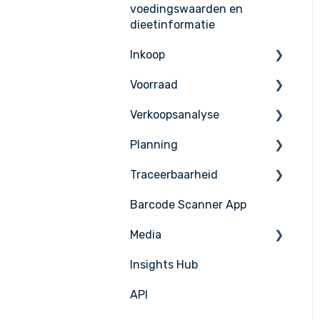
voedingswaarden en
dieetinformatie
Inkoop
Voorraad
Bestellen
Verkoopsanalyse
Ontvangen
Inventaris tellen
Planning
Leveranciers
Voorraad Beheer
Verkoop Beheer
Traceerbaarheid
Leveranciersintegratie
PoS Integraties
Taken & HACCP
Barcode Scanner App
Productieplan
Nicelabel
Media
Insights Hub
Media Management
API
APIC Studio