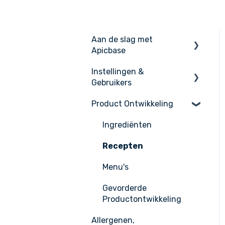
Aan de slag met
Apicbase
Instellingen &
De basis
Gebruikers
Apicbase instellen
Product Ontwikkeling
Instellingen
Support
Gebruikers beheer
Ingrediënten
Recepten
Menu's
Gevorderde
Productontwikkeling
Allergenen,