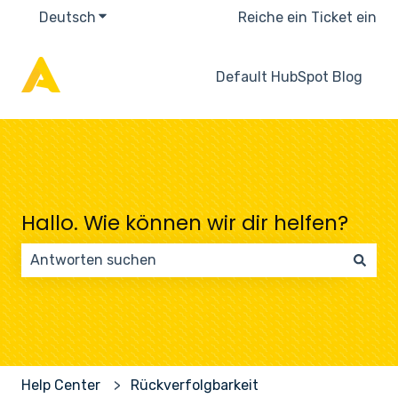
Deutsch
Untermenü für Übersetzungen anzeigen
Reiche ein Ticket ein
Default HubSpot Blog
Hallo. Wie können wir dir helfen?
Es gibt keine Vorschläge, da das Suchfeld leer ist.
Help Center
Rückverfolgbarkeit