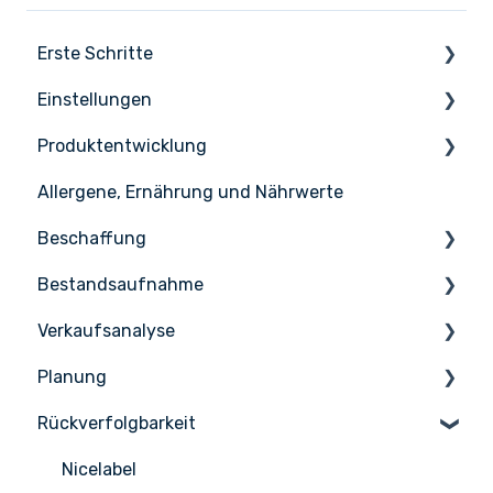
Erste Schritte
Einstellungen
Die Grundlagen
Produktentwicklung
Apicbase einrichten
Einstellungen
Allergene, Ernährung und Nährwerte
Infos & Hilfe
Benutzerverwaltung
Inhaltsstoffen
Beschaffung
Rezepte
Bestandsaufnahme
Menüs
Bestellung
Verkaufsanalyse
Erweiterte Produktentwicklung
Empfang
Zählen
Planung
Lieferanten
Lagerverwaltung
Vertriebsmanagement
Rückverfolgbarkeit
Lieferantenintegrationen
PoS-Integrationen
Aufgaben & HACCP
Produktionsplan
Nicelabel