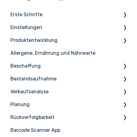
Erste Schritte
Einstellungen
Die Grundlagen
Produktentwicklung
Apicbase einrichten
Einstellungen
Allergene, Ernährung und Nährwerte
Infos & Hilfe
Benutzerverwaltung
Inhaltsstoffen
Beschaffung
Rezepte
Bestandsaufnahme
Menüs
Bestellung
Verkaufsanalyse
Erweiterte Produktentwicklung
Empfang
Zählen
Planung
Lieferanten
Lagerverwaltung
Vertriebsmanagement
Rückverfolgbarkeit
Lieferantenintegrationen
PoS-Integrationen
Aufgaben & HACCP
Barcode Scanner App
Produktionsplan
Nicelabel