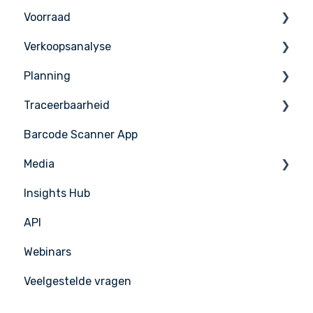
Voorraad
Bestellen
Verkoopsanalyse
Ontvangen
Inventaris tellen
Planning
Leveranciers
Voorraad Beheer
Verkoop Beheer
Traceerbaarheid
Leveranciersintegratie
PoS Integraties
Taken & HACCP
Barcode Scanner App
Productieplan
Nicelabel
Media
Insights Hub
Media Management
API
APIC Studio
Webinars
Veelgestelde vragen