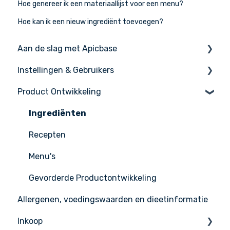
Hoe genereer ik een materiaallijst voor een menu?
Hoe kan ik een nieuw ingrediënt toevoegen?
Aan de slag met Apicbase
Instellingen & Gebruikers
De basis
Product Ontwikkeling
Apicbase instellen
Instellingen
Support
Gebruikers beheer
Ingrediënten
Recepten
Menu's
Gevorderde Productontwikkeling
Allergenen, voedingswaarden en dieetinformatie
Inkoop