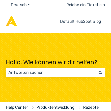
Deutsch
Untermenü für Übersetzungen anzeigen
Reiche ein Ticket ein
Default HubSpot Blog
Hallo. Wie können wir dir helfen?
Es gibt keine Vorschläge, da das Suchfeld leer ist.
Help Center
Produktentwicklung
Rezepte