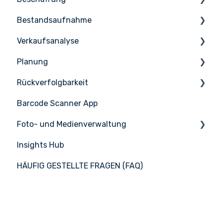
Bestandsaufnahme
Bestellung
Verkaufsanalyse
Empfang
Zählen
Planung
Lieferanten
Lagerverwaltung
Vertriebsmanagement
Rückverfolgbarkeit
Lieferantenintegrationen
PoS-Integrationen
Aufgaben & HACCP
Barcode Scanner App
Produktionsplan
Nicelabel
Foto- und Medienverwaltung
Insights Hub
Medienmanagement
HÄUFIG GESTELLTE FRAGEN (FAQ)
APIC Studio