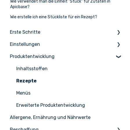
Wie verwendet man die Einheit "Stück" für Zutaten in
Apicbase?
Wie erstelle ich eine Stückliste für ein Rezept?
Erste Schritte
Einstellungen
Die Grundlagen
Produktentwicklung
Apicbase einrichten
Einstellungen
Infos & Hilfe
Benutzerverwaltung
Inhaltsstoffen
Rezepte
Menüs
Erweiterte Produktentwicklung
Allergene, Ernährung und Nährwerte
Beschaffung