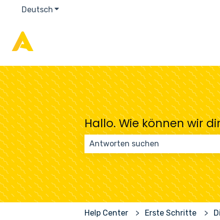
Deutsch
Untermenü für Übersetzungen anzeigen
Hallo. Wie können wir di
Es gibt keine Vorschläge, da das S
Help Center
Erste Schritte
D