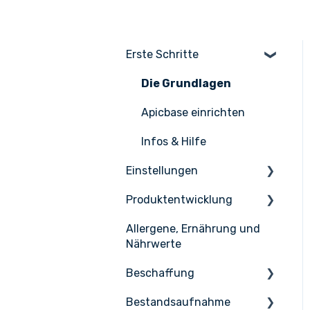
Erste Schritte
Die Grundlagen
Apicbase einrichten
Infos & Hilfe
Einstellungen
Produktentwicklung
Einstellungen
Allergene, Ernährung und
Benutzerverwaltung
Inhaltsstoffen
Nährwerte
Rezepte
Beschaffung
Menüs
Bestandsaufnahme
Bestellung