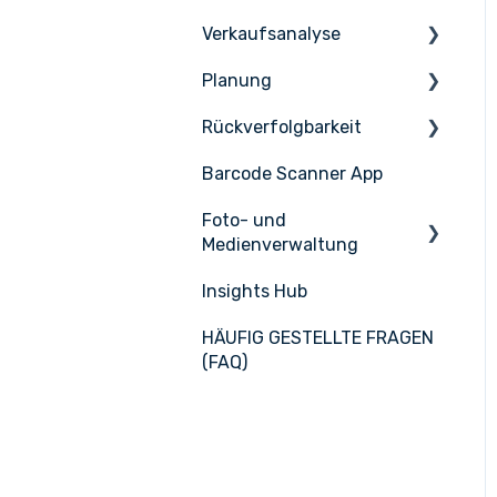
Erweiterte
Verkaufsanalyse
Produktentwicklung
Empfang
Zählen
Planung
Lieferanten
Lagerverwaltung
Vertriebsmanagement
Rückverfolgbarkeit
Lieferantenintegratione
PoS-Integrationen
Aufgaben & HACCP
n
Barcode Scanner App
Produktionsplan
Nicelabel
Foto- und
Medienverwaltung
Insights Hub
Medienmanagement
HÄUFIG GESTELLTE FRAGEN
APIC Studio
(FAQ)