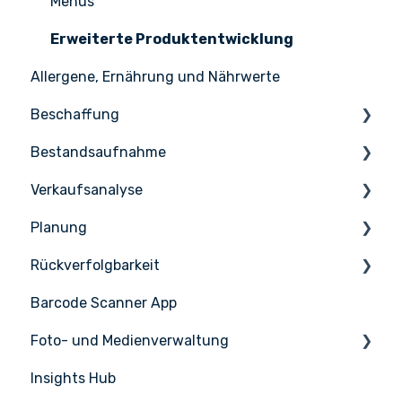
Menüs
Erweiterte Produktentwicklung
Allergene, Ernährung und Nährwerte
Beschaffung
Bestandsaufnahme
Bestellung
Verkaufsanalyse
Empfang
Zählen
Planung
Lieferanten
Lagerverwaltung
Vertriebsmanagement
Rückverfolgbarkeit
Lieferantenintegrationen
PoS-Integrationen
Aufgaben & HACCP
Barcode Scanner App
Produktionsplan
Nicelabel
Foto- und Medienverwaltung
Insights Hub
Medienmanagement