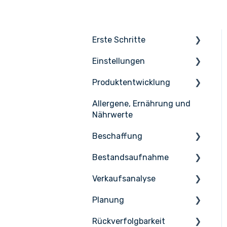
Erste Schritte
Einstellungen
Die Grundlagen
Produktentwicklung
Apicbase einrichten
Einstellungen
Allergene, Ernährung und
Infos & Hilfe
Benutzerverwaltung
Inhaltsstoffen
Nährwerte
Rezepte
Beschaffung
Menüs
Bestandsaufnahme
Bestellung
Erweiterte
Verkaufsanalyse
Produktentwicklung
Empfang
Zählen
Planung
Lieferanten
Lagerverwaltung
Vertriebsmanagement
Rückverfolgbarkeit
Lieferantenintegratione
PoS-Integrationen
Aufgaben & HACCP