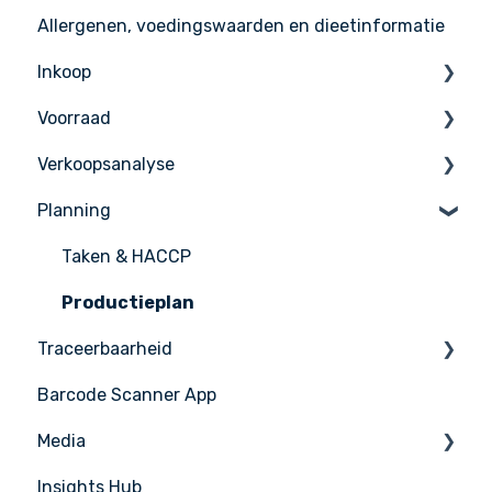
Allergenen, voedingswaarden en dieetinformatie
Support
Gebruikers beheer
Ingrediënten
Inkoop
Recepten
Voorraad
Menu's
Bestellen
Verkoopsanalyse
Gevorderde Productontwikkeling
Ontvangen
Inventaris tellen
Planning
Leveranciers
Voorraad Beheer
Verkoop Beheer
Leveranciersintegratie
PoS Integraties
Taken & HACCP
Productieplan
Traceerbaarheid
Barcode Scanner App
Nicelabel
Media
Insights Hub
Media Management